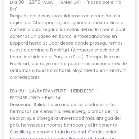
Día 08 – 23/10: PARIS - FRANKFURT - "Paseo por el río
Rin"
Después del desayuno saldremos en dirección a la
región del Champagne, prosiguiendo nuestro viaje a
Alemania para llegar a las orillas del río Rin por el cual
daremos un paseo en barco, embarcándonos en
Boppard hasta St Goar desde donde proseguiremos
nuestro camino a Frankfurt (Almuerzo snack en el
barco incluido en el Paquete Plus). Tiempo libre en
Frankfurt, por cuyo centro podremos pasear antes de
retirarnos a nuestro al hotel. Alojamiento en Frankfurt
o alrededores.
Día 09 – 24/10: FRANKFURT - HEIDELBERG -
ESTRASBURGO - BASILEA
Desayuno. Salida hacia una de las ciudades más
hermosas de Alemania. Heidelberg, a orillas del río
Neckar, que alberga la Universidad más antigua del
país, hermosos rincones barrocos y el imponente
Castillo que domina toda la ciudad. Continuación
hacia la frontera francesa, llegada a Estrasburgo.