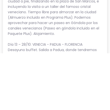
ciudad a pie, finalizando en la plaza de San Marcos, e
incluyendo la visita a un taller del famoso cristal
veneciano. Tiempo libre para almorzar en la ciudad
(Almuerzo incluido en Programa Plus). Podemos
aprovechar para hacer un paseo en Góndola por los
canales venecianos (Paseo en góndola incluido en el
Paquete Plus). Alojamiento.
Día 13 – 28/10: VENECIA - PADUA - FLORENCIA
Desayuno buffet. Salida a Padua, donde tendremos
tiempo libre para poder visitar la basílica de San
Antonio. Continuación a Florencia, la ciudad más bella
de Europa, por su riqueza arquitectónica y artística.
Alojamiento.
Día 14 – 29/10: FLORENCIA
Desayuno en el hotel. Por la mañana recorreremos el
centro artístico de la ciudad con su Duomo, el
Campanile de Giotto, el Baptisterio de San Giovanni, la
iglesia de S. Lorenzo, la plaza de la Signoria, la Loggia
dei Lanzi, terminando en el Ponte Vecchio, antiguo