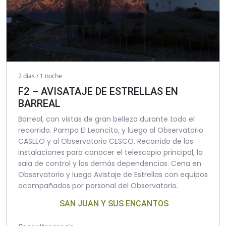
2 días / 1 noche
F2 – AVISATAJE DE ESTRELLAS EN
BARREAL
Barreal, con vistas de gran belleza durante todo el
recorrido. Pampa El Leoncito, y luego al Observatorio
CASLEO y al Observatorio CESCO. Recorrido de las
instalaciones para conocer el telescopio principal, la
sala de control y las demás dependencias. Cena en
Observatorio y luego Avistaje de Estrellas con equipos
acompañados por personal del Observatorio.
SAN JUAN Y SUS ENCANTOS