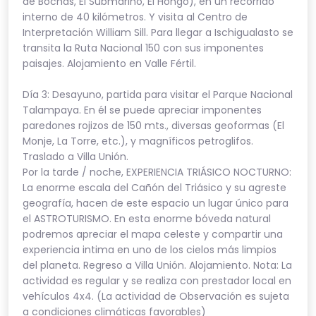
de Bochas, El Submarino, El Hongo), en un recorrido
interno de 40 kilómetros. Y visita al Centro de
Interpretación William Sill. Para llegar a Ischigualasto se
transita la Ruta Nacional 150 con sus imponentes
paisajes. Alojamiento en Valle Fértil.
Día 3: Desayuno, partida para visitar el Parque Nacional
Talampaya. En él se puede apreciar imponentes
paredones rojizos de 150 mts., diversas geoformas (El
Monje, La Torre, etc.), y magníficos petroglifos.
Traslado a Villa Unión.
Por la tarde / noche, EXPERIENCIA TRIÁSICO NOCTURNO:
La enorme escala del Cañón del Triásico y su agreste
geografía, hacen de este espacio un lugar único para
el ASTROTURISMO. En esta enorme bóveda natural
podremos apreciar el mapa celeste y compartir una
experiencia intima en uno de los cielos más limpios
del planeta. Regreso a Villa Unión. Alojamiento. Nota: La
actividad es regular y se realiza con prestador local en
vehículos 4x4. (La actividad de Observación es sujeta
a condiciones climáticas favorables)