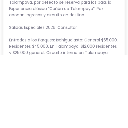
Talampaya, por defecto se reserva para los paxs la
Experiencia clásica “Cañón de Talampaya”. Pax
abonan ingresos y circuito en destino.
Salidas Especiales 2026: Consultar
Entradas a los Parques: Ischigualasto: General $65.000.
Residentes $45.000. En Talampaya: $12.000 residentes
y $25.000 general. Circuito interno en Talampaya:
$79.000 (Circuito Cañón de Talampaya), y $99.500
(Cañón + Shimpa). Bodega $10.000. Museo del Cable
Carril $4.000 aprox. Estas tarifas pueden variar.
Places
Catamarca
|
La Rioja
|
Chilecito
|
San Juan
|
Ischigualasto
|
Parque Nacional Talampaya
|