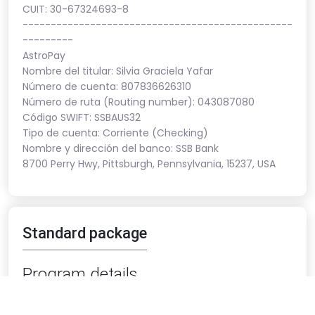
CUIT: 30-67324693-8
------------------------------------------------
---------
AstroPay
Nombre del titular: Silvia Graciela Yafar
Número de cuenta: 807836626310
Número de ruta (Routing number): 043087080
Código SWIFT: SSBAUS32
Tipo de cuenta: Corriente (Checking)
Nombre y dirección del banco: SSB Bank
8700 Perry Hwy, Pittsburgh, Pennsylvania, 15237, USA
Standard package
Program details
Tarifas por habitación, por noche Con desayuno.
Check the price