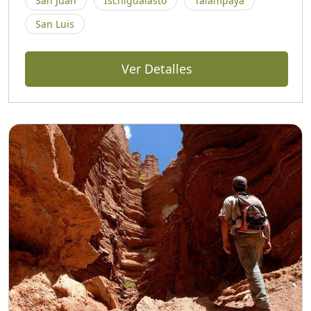
San Juan
Ischigualasto
Talampaya
San Luis
Ver Detalles