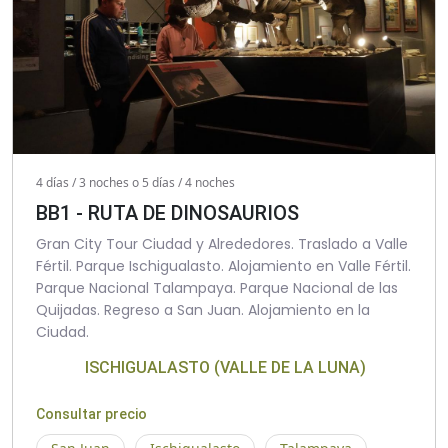
4 días / 3 noches o 5 días / 4 noches
BB1 - RUTA DE DINOSAURIOS
Gran City Tour Ciudad y Alrededores. Traslado a Valle
Fértil. Parque Ischigualasto. Alojamiento en Valle Fértil.
Parque Nacional Talampaya. Parque Nacional de las
Quijadas. Regreso a San Juan. Alojamiento en la
Ciudad.
ISCHIGUALASTO (VALLE DE LA LUNA)
Consultar precio