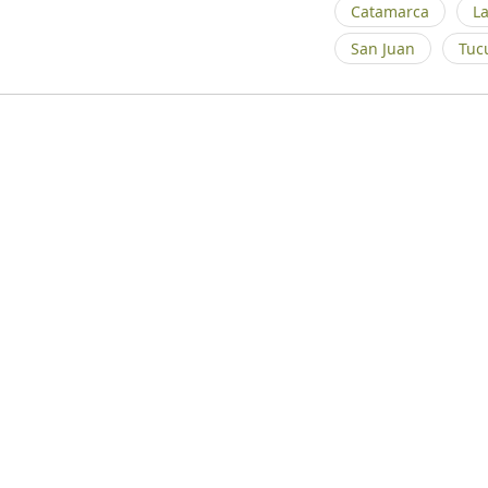
Catamarca
La
San Juan
Tuc