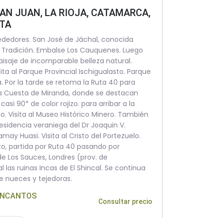
SAN JUAN, LA RIOJA, CATAMARCA,
TA
rededores. San José de Jáchal, conocida
a Tradición. Embalse Los Cauquenes. Luego
isaje de incomparable belleza natural.
ita al Parque Provincial Ischigualasto. Parque
 Por la tarde se retoma la Ruta 40 para
sca Cuesta de Miranda, donde se destacan
asi 90* de color rojizo. para arribar a la
to. Visita al Museo Histórico Minero. También
 residencia veraniega del Dr Joaquin V.
ay Huasi. Visita al Cristo del Portezuelo.
o, partida por Ruta 40 pasando por
de Los Sauces, Londres (prov. de
l las ruinas Incas de El Shincal. Se continua
de nueces y tejedoras.
 ENCANTOS
Consultar precio