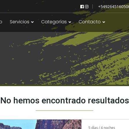
+549264516050
io
Servicios
Categorías
Contacto
No hemos encontrado resultados
5 días / 4 noches