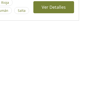
 Rioja
Ver Detalles
umán
Salta