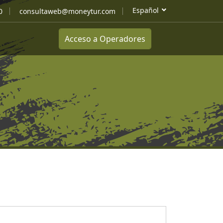
Español
0
consultaweb@moneytur.com
Acceso a Operadores