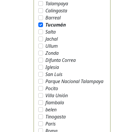
Talampaya
Calingasta
Barreal
Tucumán
Salta
Jachal
Ullum
Zonda
Difunta Correa
Iglesia
San Luis
Parque Nacional Talampaya
Pocito
Villa Unión
fiambala
belen
Tinogasta
Paris
Roma