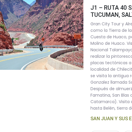
J1 – RUTA 40 
TUCUMAN, SAL
Gran City Tour y Al
como la Tierra de l
Cuesta de Huaco, pa
Molino de Huaco. Vis
Nacional Talampaya.
realizar la pintore
placas tectónicas a c
localidad de Chileci
se visita la antigua
Gonzalez llamada Sam
Después de almuerz
Famatina, San Blas 
Catamarca). Visita a
hasta Belén, tierra 
SAN JUAN Y SUS